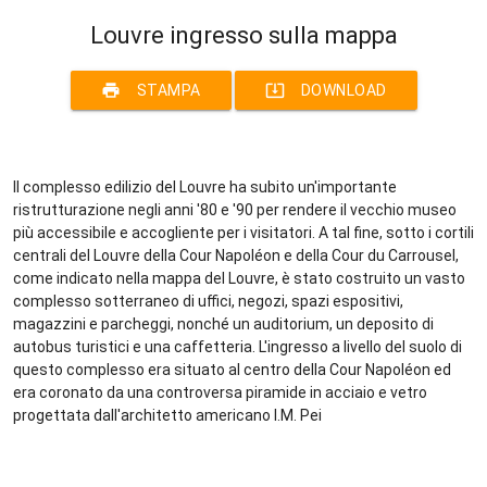
Louvre ingresso sulla mappa
print
system_update_alt
STAMPA
DOWNLOAD
Il complesso edilizio del Louvre ha subito un'importante
ristrutturazione negli anni '80 e '90 per rendere il vecchio museo
più accessibile e accogliente per i visitatori. A tal fine, sotto i cortili
centrali del Louvre della Cour Napoléon e della Cour du Carrousel,
come indicato nella mappa del Louvre, è stato costruito un vasto
complesso sotterraneo di uffici, negozi, spazi espositivi,
magazzini e parcheggi, nonché un auditorium, un deposito di
autobus turistici e una caffetteria. L'ingresso a livello del suolo di
questo complesso era situato al centro della Cour Napoléon ed
era coronato da una controversa piramide in acciaio e vetro
progettata dall'architetto americano I.M. Pei