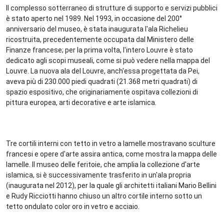
Il complesso sotterraneo di strutture di supporto e servizi pubblici
è stato aperto nel 1989. Nel 1993, in occasione del 200°
anniversario del museo, è stata inaugurata l'ala Richelieu
ricostruita, precedentemente occupata dal Ministero delle
Finanze francese; per la prima volta, l'intero Louvre è stato
dedicato agli scopi museali, come si può vedere nella mappa del
Louvre. La nuova ala del Louvre, anch'essa progettata da Pei,
aveva più di 230.000 piedi quadrati (21.368 metri quadrati) di
spazio espositivo, che originariamente ospitava collezioni di
pittura europea, arti decorative e arte islamica.
Tre cortili interni con tetto in vetro a lamelle mostravano sculture
francesi e opere d'arte assira antica, come mostra la mappa delle
lamelle. Il museo delle feritoie, che amplia la collezione d'arte
islamica, si è successivamente trasferito in un'ala propria
(inaugurata nel 2012), per la quale gli architetti italiani Mario Bellini
e Rudy Ricciotti hanno chiuso un altro cortile interno sotto un
tetto ondulato color oro in vetro e acciaio.